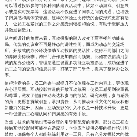
可以通过投影参与到各种团队建设活动中，比如互动游戏、创意展
示或是实时投票等，这些活动不仅促进了同事之间的沟通，也增强
了归属感和集体荣誉感。这样的体验远比传统的会议形式更富有活
力，让员工在紧张的工作之外感受到轻松和愉悦，有助于缓解压力
并激发创造力。
从空间设计的角度来看，互动投影的融入改变了写字楼的功能布
局。传统的会议室不再是静态的讲述空间，而成为动态的交流场
所。开放式的办公环境借助互动投影的灵活性，使得不同部门之间
的界限变得模糊，跨部门合作更加自然而频繁。比如在强佑清河新
城的某办公楼内，管理层通过设置多功能互动投影区，成功促进了
员工之间的交流和信息共享，打破了部门壁垒，提高了整体办公效
率。
值得注意的是，员工的参与感提升不仅体现在工作内容上，更体现
在心理层面。互动投影营造的开放互动氛围，使员工感受到被重视
和尊重，激发了他们主动表达和参与的欲望。研究表明，参与感强
的员工更愿意贡献创意，承担责任，从而推动企业文化的建设和创
新能力的提升。因而，互动投影的引入不仅是一种技术升级，更是
一种促进员工心理认同和归属感的有效手段。
当然，技术的落地也需要合理的引导和配套的培训。部分员工初次
接触互动投影时可能存在适应期，企业应当提供必要的操作培训和
鼓励，确保每个人都能熟练利用这一工具。只有充分发挥技术的优