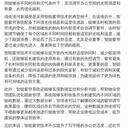
帘能够在不同时间和天气条件下，灵活调节办公空间的光照强度和
热量，从而优化能耗。
强佑清河新城便是采用智能窗帘技术的典型例子。在该项目中，智
能窗帘系统配备了环境光传感器和温度传感器，能够实时检测外部
环境的变化，并根据建筑的朝向和内部需求自动调节窗帘。这种智
能调节确保了每个区域在不同时间段都有最适宜的光线和温度，减
少了能源浪费，并提高了员工的舒适度。尤其是在夏季，智能窗帘
通过减少阳光进入，显著降低了空调的能耗。
智能窗帘技术不仅能够在提升室内光线舒适度的同时，减少能源消
耗，还能够延长建筑的使用寿命。通过有效的光照调节，窗帘避免
了长时间阳光照射造成的内饰褪色和家具老化。更重要的是，智能
窗帘通过减少室内温差和过多的阳光直射，有助于减轻空调和采暖
设备的负担，降低了能源的使用和碳排放，为建筑提供了更为绿色
和可持续的运营方案。
此外，智能窗帘系统还能够实现数据监控和分析功能，帮助物业管
理团队优化能效管理。系统能够实时收集并分析建筑内不同区域的
能耗数据，通过大数据分析，管理者可以了解哪些区域的窗帘调节
效果最佳，哪些区域仍存在节能优化的空间。这种数据支持使得写
字楼能够更加精准地进行能效管理，帮助企业降低运营成本，提升
建筑的整体运营效率。
总的来说，智能窗帘技术不仅提升了写字楼的办公舒适度，还在节